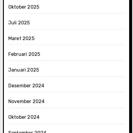
Oktober 2025
Juli 2025
Maret 2025
Februari 2025
Januari 2025
Desember 2024
November 2024
Oktober 2024
September 2024