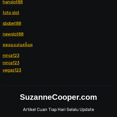
hanslot88
toto slot
sbobet88
newslot88
ทดลองเล่นสล็อต
ninja123
ninja123
vegas123
SuzanneCooper.com
Artikel Cuan Tiap Hari Selalu Update