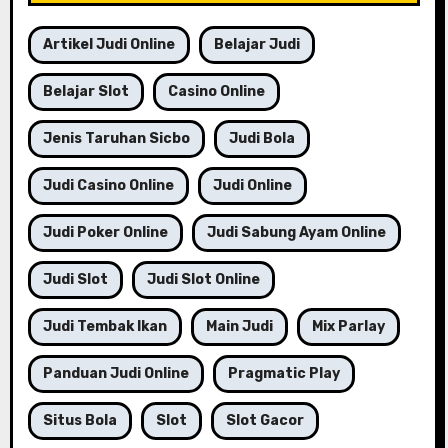
Artikel Judi Online
Belajar Judi
Belajar Slot
Casino Online
Jenis Taruhan Sicbo
Judi Bola
Judi Casino Online
Judi Online
Judi Poker Online
Judi Sabung Ayam Online
Judi Slot
Judi Slot Online
Judi Tembak Ikan
Main Judi
Mix Parlay
Panduan Judi Online
Pragmatic Play
Situs Bola
Slot
Slot Gacor