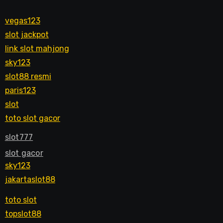
vegas123
slot jackpot
link slot mahjong
sky123
slot88 resmi
paris123
slot
toto slot gacor
slot777
slot gacor
sky123
jakartaslot88
toto slot
topslot88