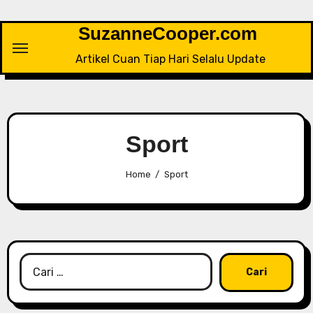
Skip
to
SuzanneCooper.com
content
Artikel Cuan Tiap Hari Selalu Update
Sport
Home
Sport
Cari
untuk: