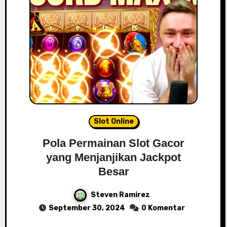
Slot Online
Pola Permainan Slot Gacor
yang Menjanjikan Jackpot
Besar
Steven Ramirez
September 30, 2024
0 Komentar