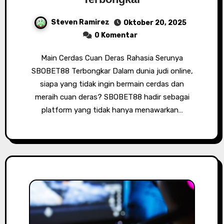
Steven Ramirez
Oktober 20, 2025
0 Komentar
Main Cerdas Cuan Deras Rahasia Serunya
SBOBET88 Terbongkar Dalam dunia judi online,
siapa yang tidak ingin bermain cerdas dan
meraih cuan deras? SBOBET88 hadir sebagai
platform yang tidak hanya menawarkan…