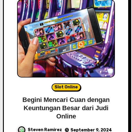
Slot Online
Begini Mencari Cuan dengan
Keuntungan Besar dari Judi
Online
Steven Ramirez
September 9, 2024