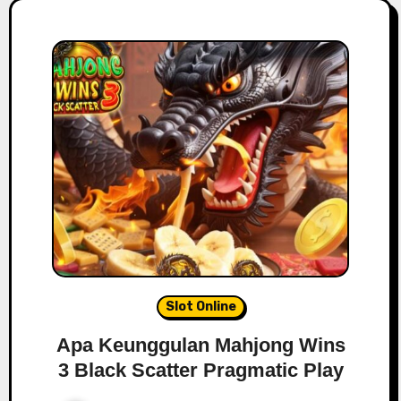
Slot Online
Apa Keunggulan Mahjong Wins
3 Black Scatter Pragmatic Play