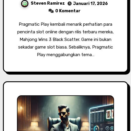
Steven Ramirez
Januari 17, 2026
0 Komentar
Pragmatic Play kembali menarik perhatian para
pencinta slot online dengan rilis terbaru mereka,
Mahjong Wins 3 Black Scatter. Game ini bukan
sekadar game slot biasa. Sebaliknya, Pragmatic
Play menggabungkan tema…