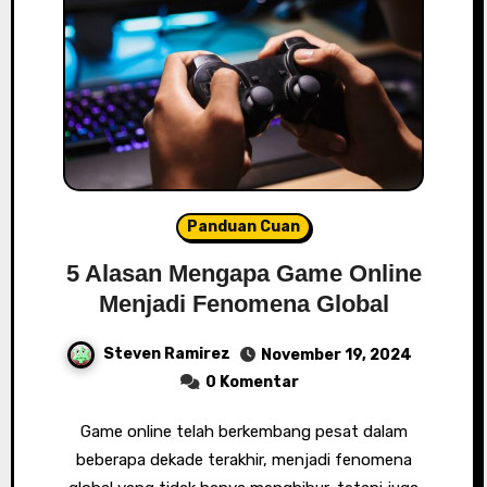
Panduan Cuan
5 Alasan Mengapa Game Online
Menjadi Fenomena Global
Steven Ramirez
November 19, 2024
0 Komentar
Game online telah berkembang pesat dalam
beberapa dekade terakhir, menjadi fenomena