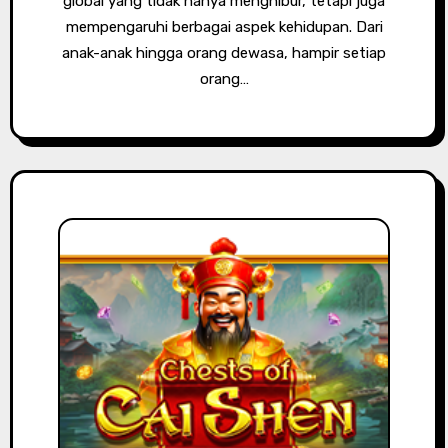
global yang tidak hanya menghibur, tetapi juga
mempengaruhi berbagai aspek kehidupan. Dari
anak-anak hingga orang dewasa, hampir setiap
orang…