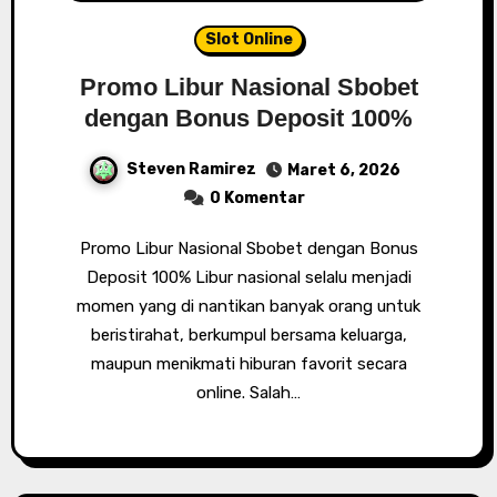
Slot Online
Promo Libur Nasional Sbobet
dengan Bonus Deposit 100%
Steven Ramirez
Maret 6, 2026
0 Komentar
Promo Libur Nasional Sbobet dengan Bonus
Deposit 100% Libur nasional selalu menjadi
momen yang di nantikan banyak orang untuk
beristirahat, berkumpul bersama keluarga,
maupun menikmati hiburan favorit secara
online. Salah…