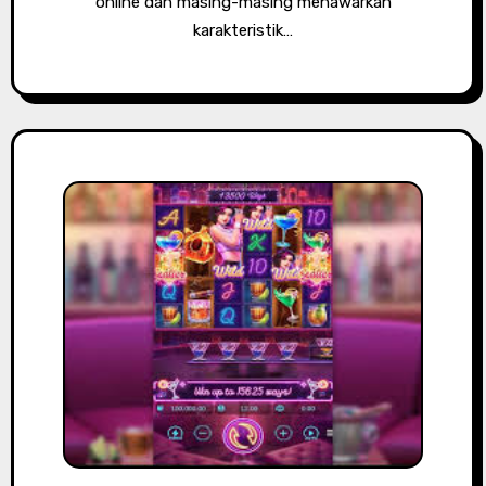
online dan masing-masing menawarkan
karakteristik…