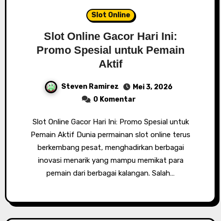
Slot Online
Slot Online Gacor Hari Ini:
Promo Spesial untuk Pemain
Aktif
Steven Ramirez
Mei 3, 2026
0 Komentar
Slot Online Gacor Hari Ini: Promo Spesial untuk
Pemain Aktif Dunia permainan slot online terus
berkembang pesat, menghadirkan berbagai
inovasi menarik yang mampu memikat para
pemain dari berbagai kalangan. Salah…