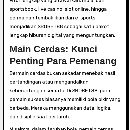
Fitur lengkap yang ditawarkan, mulai dari
sportsbook, live casino, slot online, hingga
permainan tembak ikan dan e-sports,
menjadikan SBOBET88 sebagai satu paket
lengkap hiburan digital yang menguntungkan.
Main Cerdas: Kunci
Penting Para Pemenang
Bermain cerdas bukan sekadar menebak hasil
pertandingan atau mengandalkan
keberuntungan semata. Di SBOBET88, para
pemain sukses biasanya memiliki pola pikir yang
berbeda. Mereka menggunakan data, logika,
dan disiplin saat bertaruh.
Misalnya, dalam taruhan bola, pemain cerdas