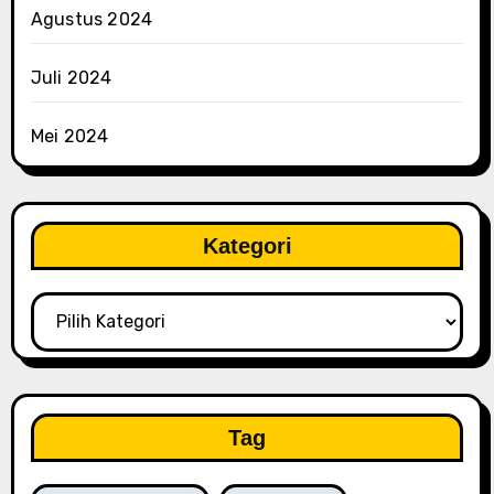
Agustus 2024
Juli 2024
Mei 2024
Kategori
Kategori
Tag