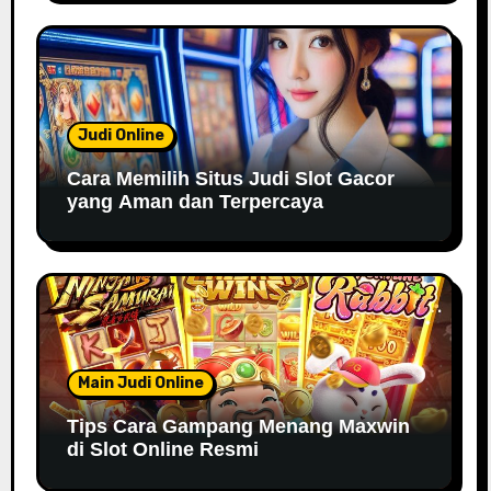
Judi Online
Cara Memilih Situs Judi Slot Gacor
yang Aman dan Terpercaya
Main Judi Online
Tips Cara Gampang Menang Maxwin
di Slot Online Resmi