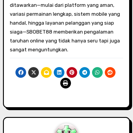
ditawarkan—mulai dari platform yang aman,
variasi permainan lengkap, sistem mobile yang
handal, hingga layanan pelanggan yang siap
siaga—SBOBET88 memberikan pengalaman
taruhan online yang tidak hanya seru tapi juga
sangat menguntungkan.