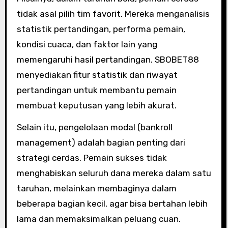
tidak asal pilih tim favorit. Mereka menganalisis
statistik pertandingan, performa pemain,
kondisi cuaca, dan faktor lain yang
memengaruhi hasil pertandingan. SBOBET88
menyediakan fitur statistik dan riwayat
pertandingan untuk membantu pemain
membuat keputusan yang lebih akurat.
Selain itu, pengelolaan modal (bankroll
management) adalah bagian penting dari
strategi cerdas. Pemain sukses tidak
menghabiskan seluruh dana mereka dalam satu
taruhan, melainkan membaginya dalam
beberapa bagian kecil, agar bisa bertahan lebih
lama dan memaksimalkan peluang cuan.