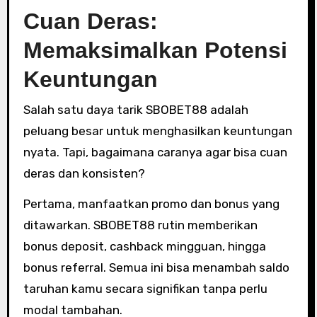
Cuan Deras:
Memaksimalkan Potensi
Keuntungan
Salah satu daya tarik SBOBET88 adalah
peluang besar untuk menghasilkan keuntungan
nyata. Tapi, bagaimana caranya agar bisa cuan
deras dan konsisten?
Pertama, manfaatkan promo dan bonus yang
ditawarkan. SBOBET88 rutin memberikan
bonus deposit, cashback mingguan, hingga
bonus referral. Semua ini bisa menambah saldo
taruhan kamu secara signifikan tanpa perlu
modal tambahan.