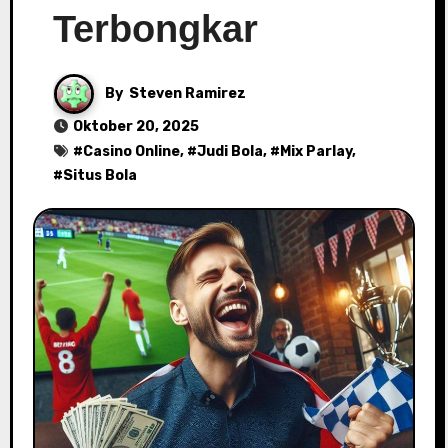
Terbongkar
By
Steven Ramirez
Oktober 20, 2025
#
Casino Online
, #
Judi Bola
, #
Mix Parlay
,
#
Situs Bola