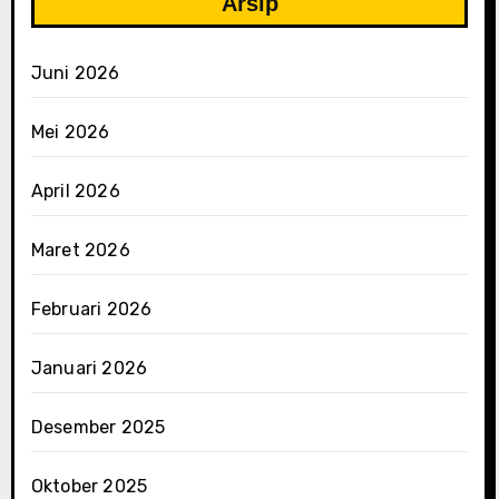
Arsip
Juni 2026
Mei 2026
April 2026
Maret 2026
Februari 2026
Januari 2026
Desember 2025
Oktober 2025