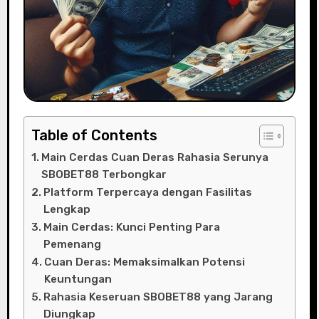
Table of Contents
Main Cerdas Cuan Deras Rahasia Serunya
SBOBET88 Terbongkar
Platform Terpercaya dengan Fasilitas
Lengkap
Main Cerdas: Kunci Penting Para
Pemenang
Cuan Deras: Memaksimalkan Potensi
Keuntungan
Rahasia Keseruan SBOBET88 yang Jarang
Diungkap