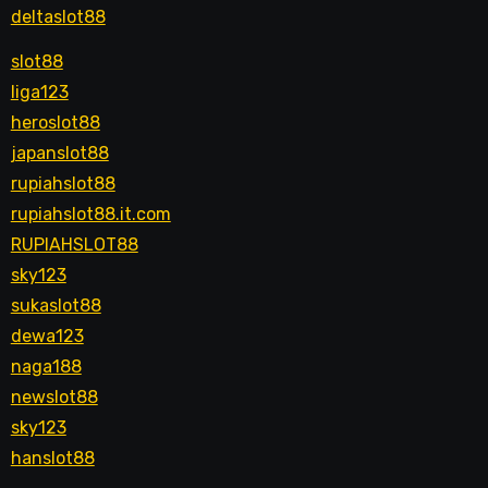
deltaslot88
slot88
liga123
heroslot88
japanslot88
rupiahslot88
rupiahslot88.it.com
RUPIAHSLOT88
sky123
sukaslot88
dewa123
naga188
newslot88
sky123
hanslot88