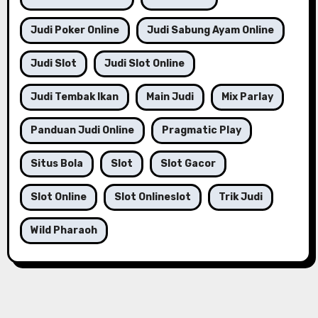
Judi Poker Online
Judi Sabung Ayam Online
Judi Slot
Judi Slot Online
Judi Tembak Ikan
Main Judi
Mix Parlay
Panduan Judi Online
Pragmatic Play
Situs Bola
Slot
Slot Gacor
Slot Online
Slot Onlineslot
Trik Judi
Wild Pharaoh