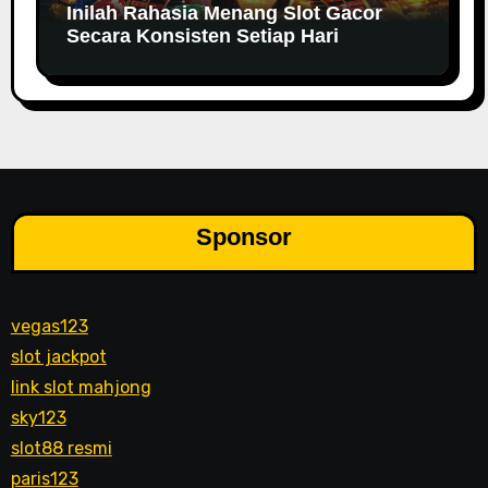
Inilah Rahasia Menang Slot Gacor
Secara Konsisten Setiap Hari
Sponsor
vegas123
slot jackpot
link slot mahjong
sky123
slot88 resmi
paris123