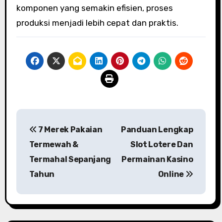
komponen yang semakin efisien, proses
produksi menjadi lebih cepat dan praktis.
N
7 Merek Pakaian
Panduan Lengkap
a
Termewah &
Slot Lotere Dan
v
Termahal Sepanjang
Permainan Kasino
Tahun
Online
i
g
a