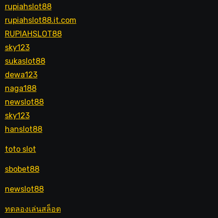
rupiahslot88
rupiahslot88.it.com
RUPIAHSLOT88
sky123
sukaslot88
dewa123
naga188
newslot88
sky123
hanslot88
toto slot
sbobet88
newslot88
ทดลองเล่นสล็อต