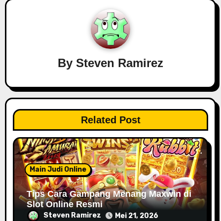
s
i
p
By
Steven Ramirez
o
s
Related Post
Main Judi Online
Tips Cara Gampang Menang Maxwin di
Slot Online Resmi
Steven Ramirez
Mei 21, 2026