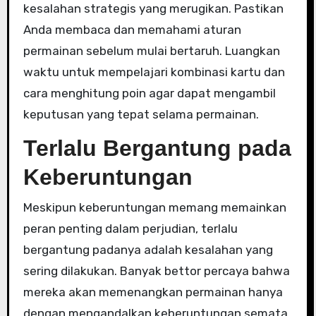
kesalahan strategis yang merugikan. Pastikan
Anda membaca dan memahami aturan
permainan sebelum mulai bertaruh. Luangkan
waktu untuk mempelajari kombinasi kartu dan
cara menghitung poin agar dapat mengambil
keputusan yang tepat selama permainan.
Terlalu Bergantung pada
Keberuntungan
Meskipun keberuntungan memang memainkan
peran penting dalam perjudian, terlalu
bergantung padanya adalah kesalahan yang
sering dilakukan. Banyak bettor percaya bahwa
mereka akan memenangkan permainan hanya
dengan mengandalkan keberuntungan semata.