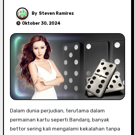
By
Steven Ramirez
Oktober 30, 2024
Dalam dunia perjudian, terutama dalam
permainan kartu seperti Bandarq, banyak
bettor sering kali mengalami kekalahan tanpa