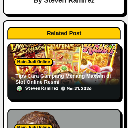
By
Steven Ramirez
o
s
Related Post
Main Judi Online
Tips Cara Gampang Menang Maxwin di
Slot Online Resmi
Steven Ramirez
Mei 21, 2026
Main Judi Online