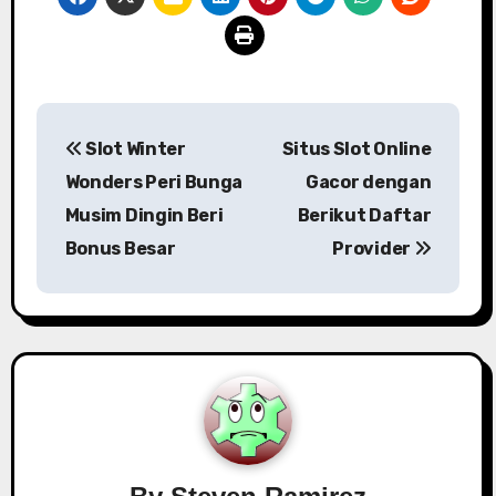
N
Slot Winter
Situs Slot Online
a
Wonders Peri Bunga
Gacor dengan
v
Musim Dingin Beri
Berikut Daftar
Bonus Besar
Provider
i
g
a
s
i
p