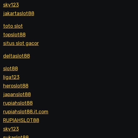
sky123
jakartaslot88
toto slot
topslot88
situs slot gacor
deltaslot88
slot88
liga123
heroslot88
japanslot88
rupiahslot88
rupiahslot88.it.com
RUPIAHSLOT88
sky123
sukaslot88