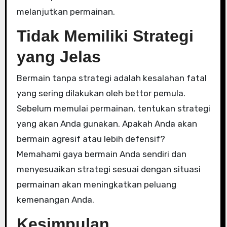
melanjutkan permainan.
Tidak Memiliki Strategi
yang Jelas
Bermain tanpa strategi adalah kesalahan fatal
yang sering dilakukan oleh bettor pemula.
Sebelum memulai permainan, tentukan strategi
yang akan Anda gunakan. Apakah Anda akan
bermain agresif atau lebih defensif?
Memahami gaya bermain Anda sendiri dan
menyesuaikan strategi sesuai dengan situasi
permainan akan meningkatkan peluang
kemenangan Anda.
Kesimpulan