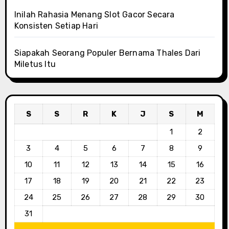
Inilah Rahasia Menang Slot Gacor Secara
Konsisten Setiap Hari
Siapakah Seorang Populer Bernama Thales Dari
Miletus Itu
S
S
R
K
J
S
M
1
2
3
4
5
6
7
8
9
10
11
12
13
14
15
16
17
18
19
20
21
22
23
24
25
26
27
28
29
30
31